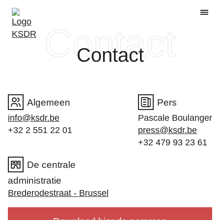
Skip to
N
Navi
main
content
Contact
Algemeen
Pers
info@ksdr.be
Pascale Boulanger
+32 2 551 22 01
press@ksdr.be
+32 479 93 23 61
De centrale
administratie
Brederodestraat - Brussel