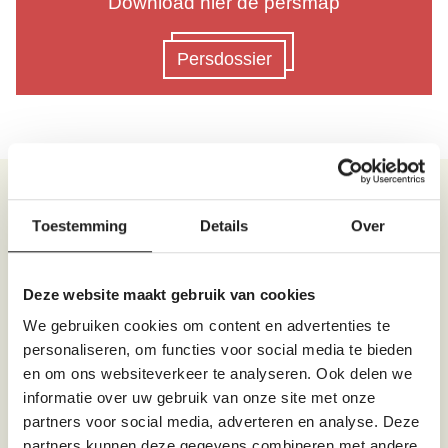
Download hier de persmap
Persdossier
Contactformulier
Toestemming
Details
Over
Voor verdere vragen of opmerkingen, vul gerust het
contactformulier in.
Deze website maakt gebruik van cookies
Voornaam
*
We gebruiken cookies om content en advertenties te
personaliseren, om functies voor social media te bieden
en om ons websiteverkeer te analyseren. Ook delen we
informatie over uw gebruik van onze site met onze
Familienaam
*
partners voor social media, adverteren en analyse. Deze
partners kunnen deze gegevens combineren met andere